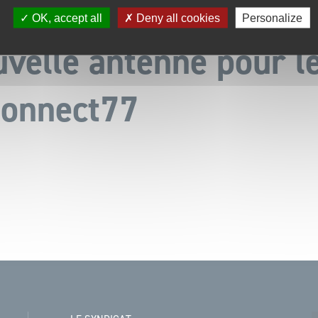
OK, accept all
Deny all cookies
Personalize
velle antenne pour l
onnect77