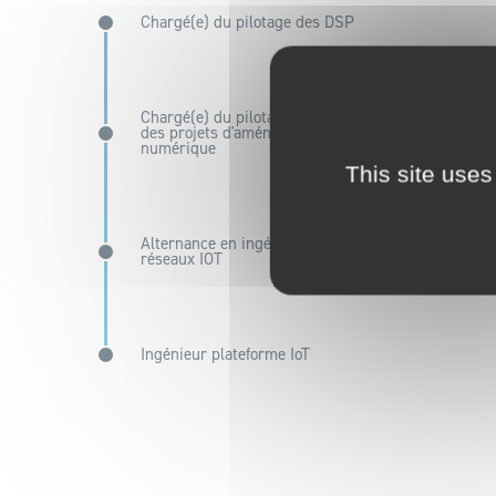
Chargé(e) du pilotage des DSP
Chargé(e) du pilotage stratégique
des projets d'aménagement
numérique
This site uses
Alternance en ingénierie des
réseaux IOT
Ingénieur plateforme IoT