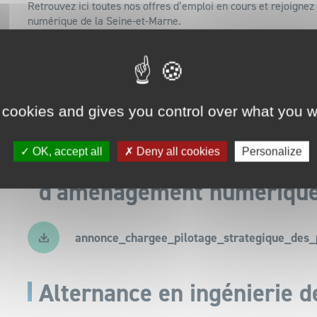
Retrouvez ici toutes nos offres d’emploi en cours et rejoign
numérique de la Seine-et-Marne.
Chargé(e) du pilotage de
 cookies and gives you control over what you w
annonce_chargee_du_pilotage_des_dsp.pdf
OK, accept all
Deny all cookies
Personalize
Chargé(e) du pilotage stra
d'aménagement numériqu
annonce_chargee_pilotage_strategique_des_
Alternance en ingénierie d