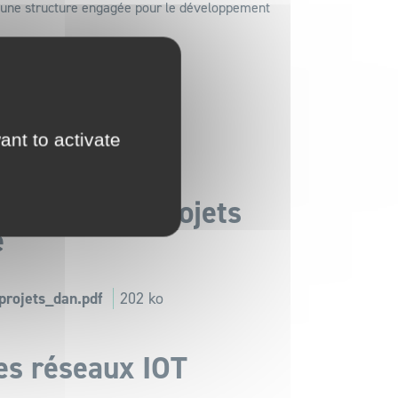
ez une structure engagée pour le développement
s DSP
ant to activate
180.7 ko
tégique des projets
e
projets_dan.pdf
202 ko
es réseaux IOT