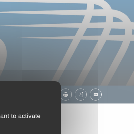
Partager :
ant to activate