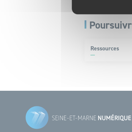
Page en cours de réda
Poursuivr
Ressources